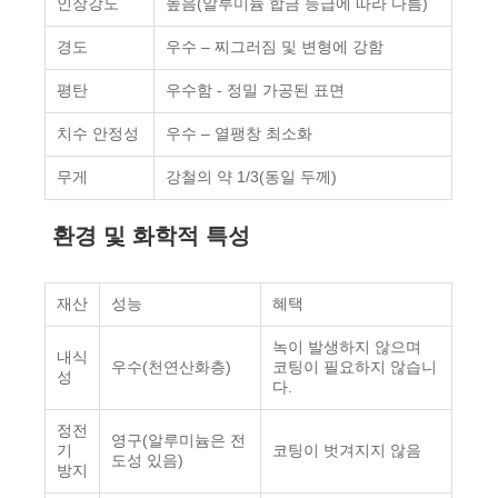
인장강도
높음(알루미늄 합금 등급에 따라 다름)
경도
우수 – 찌그러짐 및 변형에 강함
평탄
우수함 - 정밀 가공된 표면
치수 안정성
우수 – 열팽창 최소화
무게
강철의 약 1/3(동일 두께)
환경 및 화학적 특성
재산
성능
혜택
녹이 발생하지 않으며
내식
우수(천연산화층)
코팅이 필요하지 않습니
성
다.
정전
영구(알루미늄은 전
기
코팅이 벗겨지지 않음
도성 있음)
방지