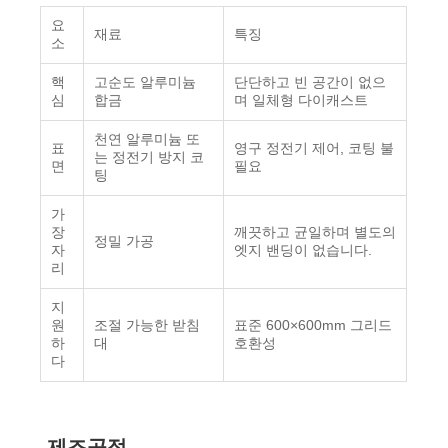
요
재료
특징
소
핵
고순도 알루미늄
단단하고 빈 공간이 없으
심
합금
며 일체형 다이캐스트
천연 알루미늄 또
표
영구 정전기 제어, 코팅 불
는 정전기 방지 코
면
필요
팅
가
장
깨끗하고 균일하며 별도의
정밀 가공
자
엣지 밴딩이 없습니다.
리
지
원
조절 가능한 받침
표준 600×600mm 그리드
하
대
호환성
다
제조공정