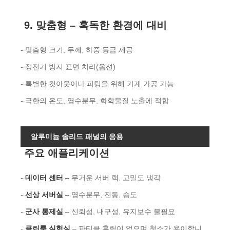
9. 맞춤형 – 혹독한 환경에 대비
- 맞춤형 크기, 두께, 하중 등급 제공
- 정전기 방지 표면 처리(옵션)
- 특별한 컷아웃이나 피팅을 위해 기계 가공 가능
- 극한의 온도, 염수분무, 화학물질 노출에 적합
알루미늄 솔리드 패널의 응용
주요 애플리케이션
-
데이터 센터
– 무거운 서버 랙, 고밀도 냉각
-
선상 서버실
– 염수분무, 진동, 습도
-
군사 통제실
– 신뢰성, 내구성, 유지보수 불필요
-
클린룸 실험실
– 파티클 흘림이 없으며 청소가 용이합니