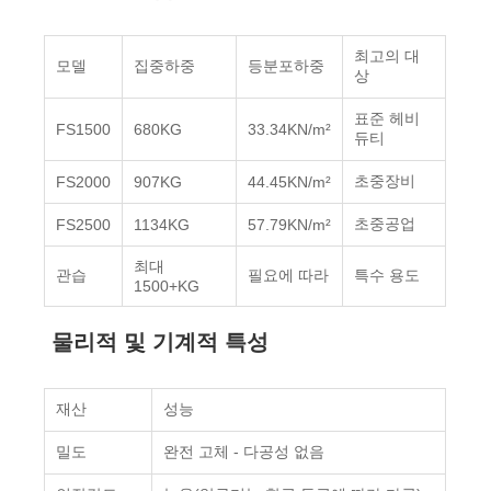
최고의 대
모델
집중하중
등분포하중
상
표준 헤비
FS1500
680KG
33.34KN/m²
듀티
초중장비
FS2000
907KG
44.45KN/m²
초중공업
FS2500
1134KG
57.79KN/m²
최대
관습
필요에 따라
특수 용도
1500+KG
물리적 및 기계적 특성
재산
성능
밀도
완전 고체 - 다공성 없음