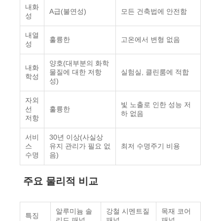
내화
A급(불연성)
모든 건축법에 안전함
성
내열
훌륭한
고온에서 변형 없음
성
양호(대부분의 화학
내화
물질에 대한 저항
실험실, 클린룸에 적합
학성
성)
자외
빛 노출로 인한 성능 저
선
훌륭한
하 없음
저항
서비
30년 이상(사실상
스
유지 관리가 필요 없
최저 수명주기 비용
수명
음)
주요 물리적 비교
알루미늄 솔
강철 시멘트질
목재 코어
특징
리드 패널
패널
패널