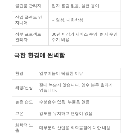
클린룸 관리자
입자 흘림 없음, 살균 용이
산업 플랜트 엔
내열성, 내화학성
지니어
정부 프로젝트
30년 이상의 서비스 수명, 최저 수명
관리자
주기 비용
극한 환경에 완벽함
환경
알루미늄이 탁월한 이유
절대 녹슬지 않습니다. 염수 분무 효과가
해양/선상
없습니다.
높은 습도
수분흡수 없음, 부풀음 없음
고온
강도를 유지하고 변형이 없음
화학적 노
대부분의 산업용 화학물질에 대한 내성
출