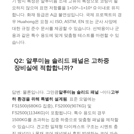
기 방지 특성은 알루미늄 소재 고유의 특성으로 코팅이 필
요하지 않으며 표면 저항률을 1×10⁶–1×10⁹ Ω 이내로 유지
합니다. 화재 등급은 A급 불연성입니다. 국제 프로젝트의 경
우 Huahong은 요청 시 ISO, ASTM, EN 또는 군사 사양에
대한 규정 준수 문서를 제공할 수 있습니다. 선박용이나 군
용과 같은 특수 용도에 맞게 맞춤형 테스트를 마련할 수 있
습니다.
Q2: 알루미늄 솔리드 패널은 고하중
장비실에 적합합니까?
답변: 물론입니다. 그만큼
알루미늄 솔리드 패널
~이다
고부
하 환경을 위해 특별히 설계됨
. 표준 모델에는
FS1500(680KG 집중), FS2000(907KG) 및
FS2500(1134KG)이 포함됩니다. 특수 용도의 경우
1500KG를 초과하는 집중 하중으로 맞춤형 패널을 제작할
수 있습니다. 견고한 일체형 다이캐스트 구조는 시멘트 충
진 패널이나 목재 코어 패널에서 흔히 발생하는 코어 파손