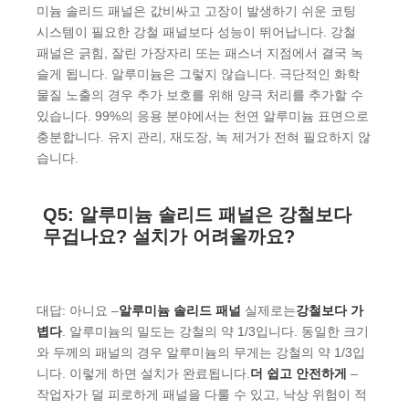
미늄 솔리드 패널은 값비싸고 고장이 발생하기 쉬운 코팅
시스템이 필요한 강철 패널보다 성능이 뛰어납니다. 강철
패널은 긁힘, 잘린 가장자리 또는 패스너 지점에서 결국 녹
슬게 됩니다. 알루미늄은 그렇지 않습니다. 극단적인 화학
물질 노출의 경우 추가 보호를 위해 양극 처리를 추가할 수
있습니다. 99%의 응용 분야에서는 천연 알루미늄 표면으로
충분합니다. 유지 관리, 재도장, 녹 제거가 전혀 필요하지 않
습니다.
Q5: 알루미늄 솔리드 패널은 강철보다
무겁나요? 설치가 어려울까요?
대답: 아니요 –
알루미늄 솔리드 패널
실제로는
강철보다 가
볍다
. 알루미늄의 밀도는 강철의 약 1/3입니다. 동일한 크기
와 두께의 패널의 경우 알루미늄의 무게는 강철의 약 1/3입
니다. 이렇게 하면 설치가 완료됩니다.
더 쉽고 안전하게
–
작업자가 덜 피로하게 패널을 다룰 수 있고, 낙상 위험이 적