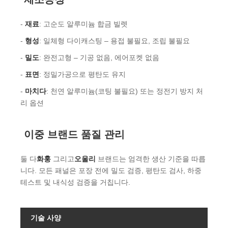
-
재료
: 고순도 알루미늄 합금 빌렛
-
형성
: 일체형 다이캐스팅 – 용접 불필요, 조립 불필요
-
밀도
: 완전고형 – 기공 없음, 에어포켓 없음
-
표면
: 정밀가공으로 평탄도 유지
-
마치다
: 천연 알루미늄(코팅 불필요) 또는 정전기 방지 처
리 옵션
이중 브랜드 품질 관리
둘 다
화훙
그리고
오울리
브랜드는 엄격한 생산 기준을 따릅
니다. 모든 패널은 포장 전에 밀도 검증, 평탄도 검사, 하중
테스트 및 내식성 검증을 거칩니다.
기술 사양