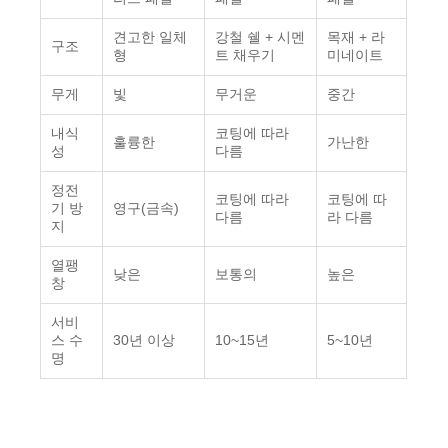
견고한 일체
강철 쉘 + 시멘
목재 + 라
구조
형
트 채우기
미네이트
무게
빛
무거운
중간
내식
코팅에 따라
훌륭한
가난한
성
다름
정전
코팅에 따라
코팅에 따
기 방
영구(금속)
다름
라 다름
지
열팽
낮은
보통의
높은
창
서비
스 수
30년 이상
10~15년
5~10년
명