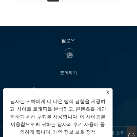
팔로우
문의하기
:중국 광둥성 둥관시 둥청가 홍바오로 3호
X
당사는 귀하에게 더 나은 탐색 경험을 제공하
+86-18898711810
전화:
고, 사이트 트래픽을 분석하고, 콘텐츠를 개인
hh@huahongfloor.com
:
화하기 위해 쿠키를 사용합니다. 이 사이트를
이용함으로써 귀하는 당사의 쿠키 사용에 동
의하게 됩니다.
개인 정보 보호 정책
저작권 © 2024 광둥화홍 액세스 플로어 유한회사 판권 소유.