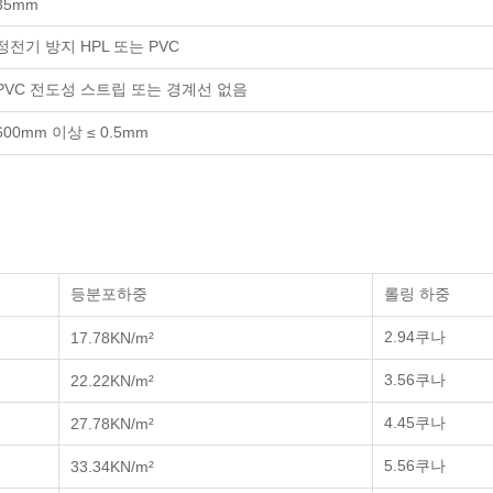
35mm
정전기 방지 HPL 또는 PVC
PVC 전도성 스트립 또는 경계선 없음
600mm 이상 ≤ 0.5mm
등분포하중
롤링 하중
2.94쿠나
17.78KN/m²
3.56쿠나
22.22KN/m²
4.45쿠나
27.78KN/m²
5.56쿠나
33.34KN/m²