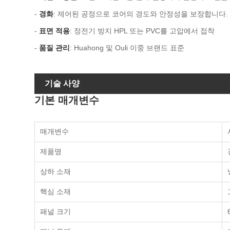
-
경화
: 제어된 공정으로 코어의 경도와 안정성을 보장합니다.
-
표면 적용
: 정전기 방지 HPL 또는 PVC를 고압에서 접착
-
품질 관리
: Huahong 및 Ouli 이중 브랜드 표준
기술 사양
기본 매개변수
매개변수
제품명
상하 소재
핵심 소재
패널 크기