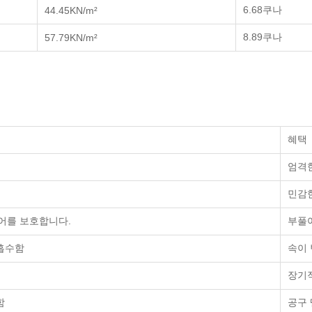
6.68쿠나
44.45KN/m²
8.89쿠나
57.79KN/m²
혜택
엄격
민감
코어를 보호합니다.
부풀
 흡수함
속이
장기
함
공구