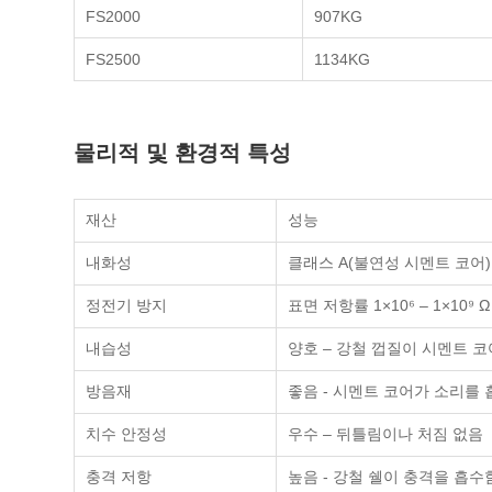
FS2000
907KG
FS2500
1134KG
물리적 및 환경적 특성
재산
성능
내화성
클래스 A(불연성 시멘트 코어)
정전기 방지
표면 저항률 1×10⁶ – 1×10⁹ Ω
내습성
양호 – 강철 껍질이 시멘트 
방음재
좋음 - 시멘트 코어가 소리를
치수 안정성
우수 – 뒤틀림이나 처짐 없음
충격 저항
높음 - 강철 쉘이 충격을 흡수