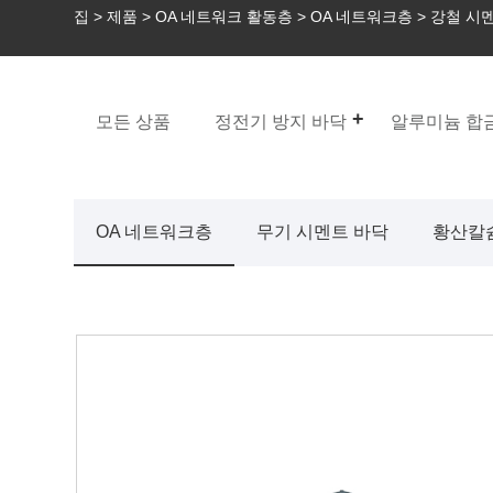
집
>
제품
>
OA 네트워크 활동층
>
OA 네트워크층
> 강철 시
모든 상품
정전기 방지 바닥
알루미늄 합금
OA 네트워크층
무기 시멘트 바닥
황산칼