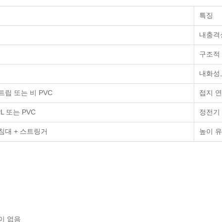
특징
내충격성
구조적 
내화성,
트립 또는 비 PVC
접지 
L 또는 PVC
정전기
침대 + 스트링거
높이 유
이 없음