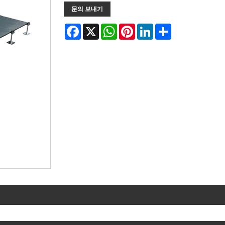
문의 보내기
Facebook
X
WhatsApp
Pinterest
LinkedIn
Share