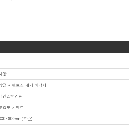
사양
강철 시멘트질 제기 바닥재
냉간압연강판
고강도 시멘트
600×600mm(표준)