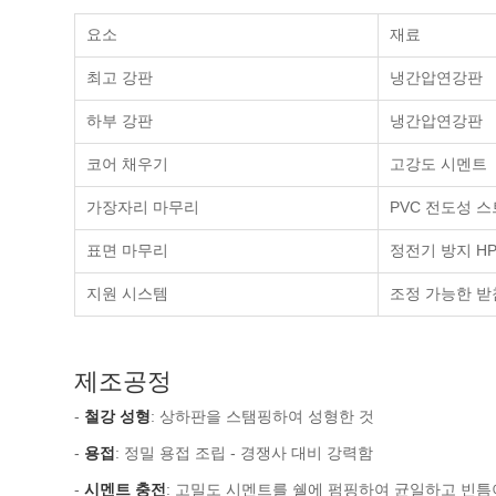
요소
재료
최고 강판
냉간압연강판
하부 강판
냉간압연강판
코어 채우기
고강도 시멘트
가장자리 마무리
PVC 전도성 스
표면 마무리
정전기 방지 HP
지원 시스템
조정 가능한 받
제조공정
-
철강 성형
: 상하판을 스탬핑하여 성형한 것
-
용접
: 정밀 용접 조립 - 경쟁사 대비 강력함
-
시멘트 충전
: 고밀도 시멘트를 쉘에 펌핑하여 균일하고 빈틈