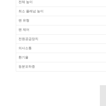
전체 높이
최소 플레넘 높이
팬 유형
팬 제어
전원공급장치
의사소통
환기율
등분포하중