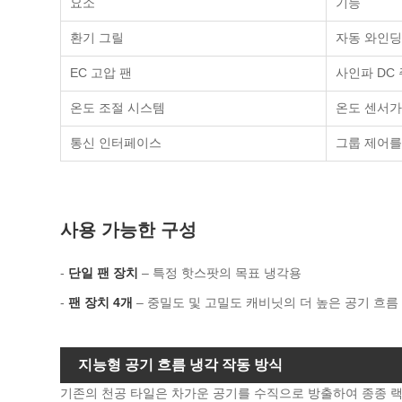
요소
기능
환기 그릴
자동 와인딩
EC 고압 팬
사인파 DC
온도 조절 시스템
온도 센서가
통신 인터페이스
그룹 제어를 
사용 가능한 구성
-
단일 팬 장치
– 특정 핫스팟의 목표 냉각용
-
팬 장치 4개
– 중밀도 및 고밀도 캐비닛의 더 높은 공기 흐름
지능형 공기 흐름 냉각 작동 방식
기존의 천공 타일은 차가운 공기를 수직으로 방출하여 종종 랙 