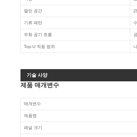
열린 공간
2
기류 패턴
수
우회 공기 흐름
공
Top-U 적용 범위
나
기술 사양
제품 매개변수
매개변수
제품명
패널 크기