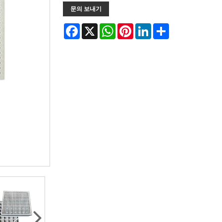
문의 보내기
Facebook
X
WhatsApp
Pinterest
LinkedIn
Share