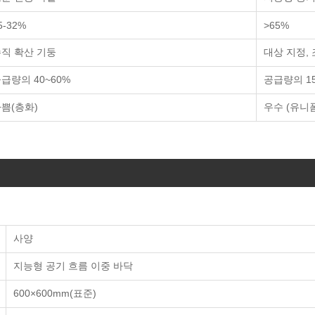
5-32%
>65%
직 확산 기둥
대상 지정,
급량의 40~60%
공급량의 15
쁨(층화)
우수 (유니
사양
지능형 공기 흐름 이중 바닥
600×600mm(표준)